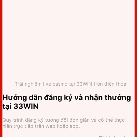
Trải nghiệm live casino tại 33WIN trên điện thoại
Hướng dẫn đăng ký và nhận thưởng
tại 33WIN
Quy trình đăng ký tương đối đơn giản và có thể thực
hiện trực tiếp trên web hoặc app.