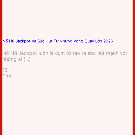
Nổ Hũ Jackpot Và Sức Hút Từ Những Vòng Quay Lớn 2026
Nổ Hũ Jackpot luôn là cụm từ tạo ra sức hút mạnh với
những ai [...]
16
Th4