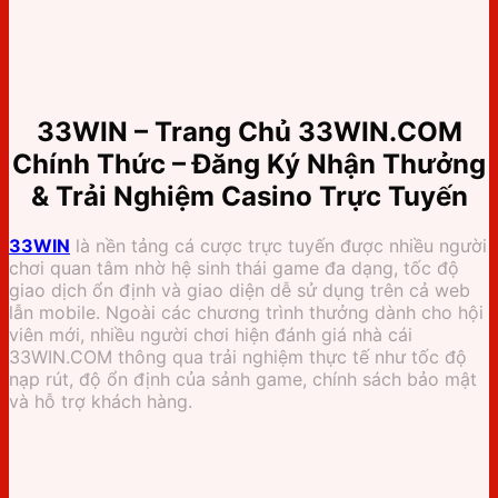
33WIN – Trang Chủ 33WIN.COM
Chính Thức – Đăng Ký Nhận Thưởng
& Trải Nghiệm Casino Trực Tuyến
33WIN
là nền tảng cá cược trực tuyến được nhiều người
chơi quan tâm nhờ hệ sinh thái game đa dạng, tốc độ
giao dịch ổn định và giao diện dễ sử dụng trên cả web
lẫn mobile. Ngoài các chương trình thưởng dành cho hội
viên mới, nhiều người chơi hiện đánh giá nhà cái
33WIN.COM thông qua trải nghiệm thực tế như tốc độ
nạp rút, độ ổn định của sảnh game, chính sách bảo mật
và hỗ trợ khách hàng.