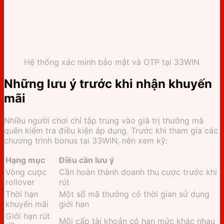
Hệ thống xác minh bảo mật và OTP tại 33WIN
Những lưu ý trước khi nhận khuyến
mãi
Nhiều người chơi chỉ tập trung vào giá trị thưởng mà
quên kiểm tra điều kiện áp dụng. Trước khi tham gia các
chương trình bonus tại 33WIN, nên xem kỹ:
Hạng mục
Điều cần lưu ý
Vòng cược
Cần hoàn thành doanh thu cược trước khi
rollover
rút
Thời hạn
Một số mã thưởng có thời gian sử dụng
khuyến mãi
giới hạn
Giới hạn rút
Mỗi cấp tài khoản có hạn mức khác nhau