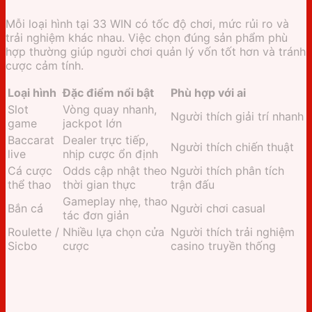
Mỗi loại hình tại 33 WIN có tốc độ chơi, mức rủi ro và
trải nghiệm khác nhau. Việc chọn đúng sản phẩm phù
hợp thường giúp người chơi quản lý vốn tốt hơn và tránh
cược cảm tính.
Loại hình
Đặc điểm nổi bật
Phù hợp với ai
Slot
Vòng quay nhanh,
Người thích giải trí nhanh
game
jackpot lớn
Baccarat
Dealer trực tiếp,
Người thích chiến thuật
live
nhịp cược ổn định
Cá cược
Odds cập nhật theo
Người thích phân tích
thể thao
thời gian thực
trận đấu
Gameplay nhẹ, thao
Bắn cá
Người chơi casual
tác đơn giản
Roulette /
Nhiều lựa chọn cửa
Người thích trải nghiệm
Sicbo
cược
casino truyền thống