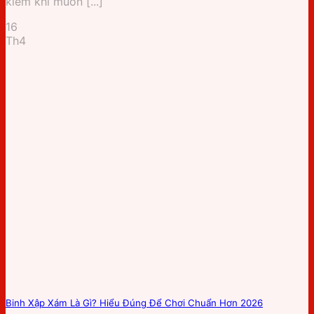
kiếm khi muốn [...]
16
Th4
Binh Xập Xám Là Gì? Hiểu Đúng Để Chơi Chuẩn Hơn 2026