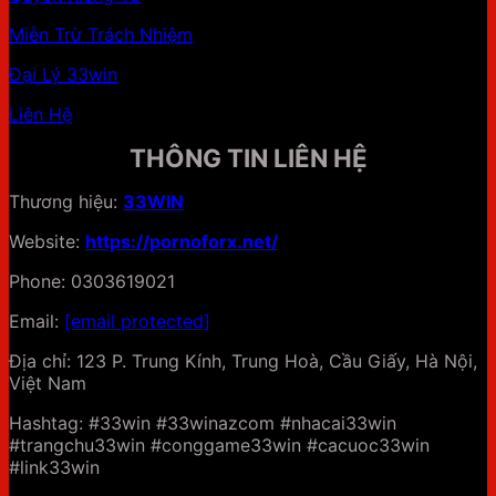
Miễn Trừ Trách Nhiệm
Đại Lý 33win
Liên Hệ
THÔNG TIN LIÊN HỆ
Thương hiệu:
33WIN
Website:
https://pornoforx.net/
Phone: 0303619021
Email:
[email protected]
Địa chỉ: 123 P. Trung Kính, Trung Hoà, Cầu Giấy, Hà Nội,
Việt Nam
Hashtag: #33win #33winazcom #nhacai33win
#trangchu33win #conggame33win #cacuoc33win
#link33win