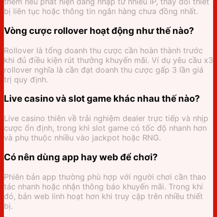
thêm nếu phát hiện đăng nhập từ nhiều IP, thay đổi thiết
bị liên tục hoặc thông tin ngân hàng chưa đồng nhất.
Vòng cược rollover hoạt động như thế nào?
Rollover là tổng doanh thu cược cần hoàn thành trước
khi đủ điều kiện rút thưởng khuyến mãi. Ví dụ yêu cầu x3
rollover nghĩa là cần đạt doanh thu cược gấp 3 lần giá
trị quy định.
Live casino và slot game khác nhau thế nào?
Live casino thiên về trải nghiệm dealer trực tiếp và nhịp
cược ổn định, trong khi slot game có tốc độ nhanh hơn
và phụ thuộc nhiều vào jackpot hoặc RNG.
Có nên dùng app hay web để chơi?
Phiên bản app thường phù hợp với người chơi cần thao
tác nhanh hoặc nhận thông báo khuyến mãi. Trong khi
đó, bản web linh hoạt hơn khi truy cập trên nhiều thiết
bị.