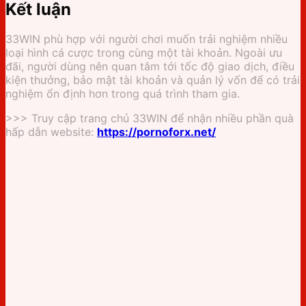
Kết luận
33WIN phù hợp với người chơi muốn trải nghiệm nhiều
loại hình cá cược trong cùng một tài khoản. Ngoài ưu
đãi, người dùng nên quan tâm tới tốc độ giao dịch, điều
kiện thưởng, bảo mật tài khoản và quản lý vốn để có trải
nghiệm ổn định hơn trong quá trình tham gia.
>>> Truy cập trang chủ 33WIN để nhận nhiều phần quà
hấp dẫn website:
https://pornoforx.net/