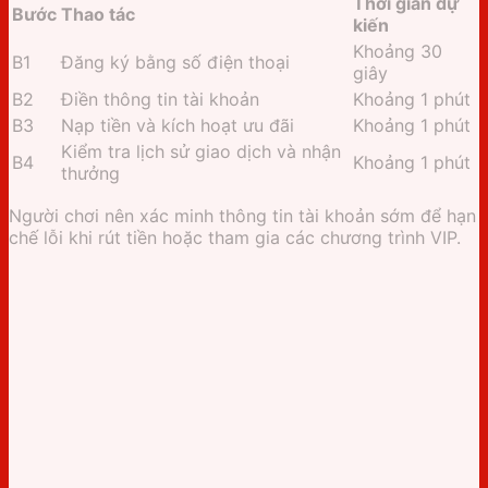
Thời gian dự
Bước
Thao tác
kiến
Khoảng 30
B1
Đăng ký bằng số điện thoại
giây
B2
Điền thông tin tài khoản
Khoảng 1 phút
B3
Nạp tiền và kích hoạt ưu đãi
Khoảng 1 phút
Kiểm tra lịch sử giao dịch và nhận
B4
Khoảng 1 phút
thưởng
Người chơi nên xác minh thông tin tài khoản sớm để hạn
chế lỗi khi rút tiền hoặc tham gia các chương trình VIP.